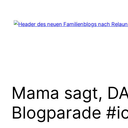
Zum
Inhalt
springen
Mama sagt, DAS
Blogparade #i