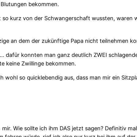
ch Blutungen bekommen.
 so kurz von der Schwangerschaft wussten, waren wi
nzige an dem der zukünftige Papa nicht teilnehmen 
… dafür konnten man ganz deutlich ZWEI schlagend
te keine Zwillinge bekommen.
 wohl so quicklebendig aus, dass man mir ein Sitzpl
ir. Wie sollte ich ihm DAS jetzt sagen? Definitiv mal
 fahren würde, rief ich also nur kurz bei ihm auf de