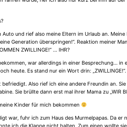
s?
Auto und rief also meine Eltern im Urlaub an. Meine M
r eine Generation überspringen!“. Reaktion meiner M
BEKOMMEN ZWILLINGE!“ … IHR?
bekommen, war allerdings in einer Besprechung… in e
 noch heute. Es stand nur ein Wort drin: „ZWILLINGE!“.
befriedigt. Also rief ich eine andere Freundin an. 
ekabine. Sie brüllte dann erst mal ihrer Mama zu „W
 meine Kinder für mich bekommen
digt war, fuhr ich zum Haus des Murmelpapas. Da er n
te ich die Klappe nicht halten. Zum einen wollte sie 