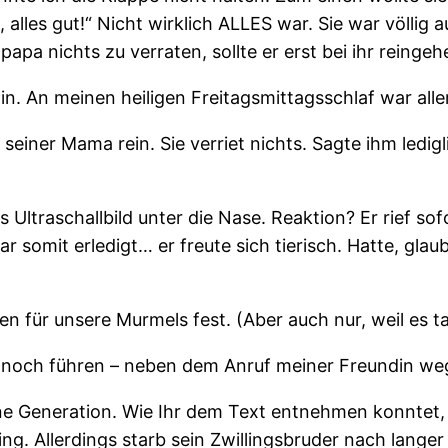
, alles gut!“ Nicht wirklich ALLES war. Sie war völlig
pa nichts zu verraten, sollte er erst bei ihr reingeh
n. An meinen heiligen Freitagsmittagsschlaf war alle
seiner Mama rein. Sie verriet nichts. Sagte ihm ledigl
das Ultraschallbild unter die Nase. Reaktion? Er rie
 somit erledigt… er freute sich tierisch. Hatte, glau
für unsere Murmels fest. (Aber auch nur, weil es t
g noch führen – neben dem Anruf meiner Freundin we
ine Generation. Wie Ihr dem Text entnehmen konntet, 
ling. Allerdings starb sein Zwillingsbruder nach lan