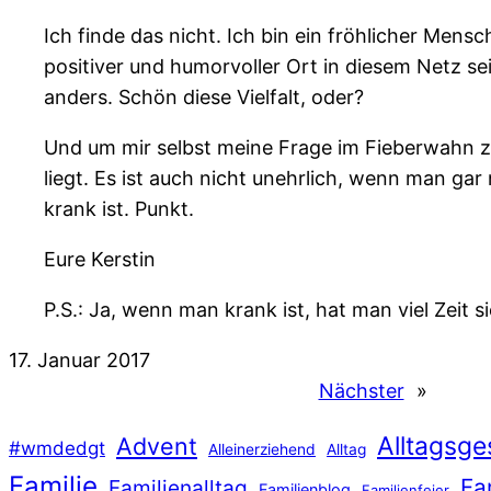
Ich finde das nicht. Ich bin ein fröhlicher Mens
positiver und humorvoller Ort in diesem Netz se
anders. Schön diese Vielfalt, oder?
Und um mir selbst meine Frage im Fieberwahn zu
liegt. Es ist auch nicht unehrlich, wenn man gar 
krank ist. Punkt.
Eure Kerstin
P.S.: Ja, wenn man krank ist, hat man viel Zei
17. Januar 2017
Nächster
»
Alltagsge
Advent
#wmdedgt
Alleinerziehend
Alltag
Familie
Fa
Familienalltag
Familienblog
Familienfeier